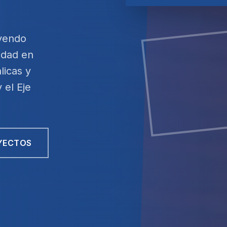
yendo
lidad en
licas y
 el Eje
YECTOS